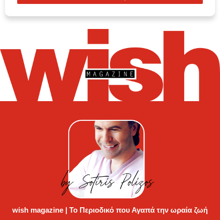
magazine
wish magazine | Το Περιοδικό που Αγαπά την ωραία ζωή