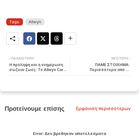
Tags:
Allwyn
ΠΑΛΑΙΌΤΕΡΗ
ΝΕΌΤΕΡΗ
Η πρόληψη και η ενημέρωση
ΠΑΜΕ ΣΤΟΙΧΗΜΑ:
σώζουν ζωές: Το Allwyn Care
Περισσότερα από 14
ενεργοποιεί την κοινωνία για
εκατομμύρια ευρώ σε κέρδη
την Υγεία
μοίρασε την προηγούμενη
εβδομάδα
Προτείνουμε επίσης
Εμφάνιση περισσότερων
Error:
Δεν βρέθηκαν αποτελέσματα