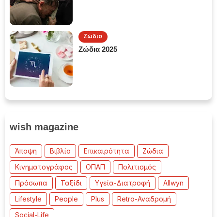
Ζώδια
Ζώδια 2025
wish magazine
Άποψη
Βιβλίο
Επικαιρότητα
Ζώδια
Κινηματογράφος
ΟΠΑΠ
Πολιτισμός
Πρόσωπα
Ταξίδι
Υγεία-Διατροφή
Allwyn
Lifestyle
People
Plus
Retro-Αναδρομή
Social-Life