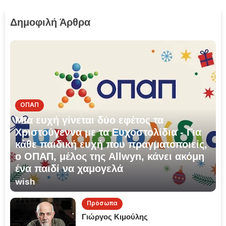
Δημοφιλή Άρθρα
ΟΠΑΠ
Μια ευχή γίνεται δύο εφέτος τα
Χριστούγεννα με τα Ευχοστολίδια - Για
κάθε παιδική ευχή που πραγματοποιείς,
ο ΟΠΑΠ, μέλος της Allwyn, κάνει ακόμη
ένα παιδί να χαμογελά
wish
Πρόσωπα
Γιώργος Κιμούλης