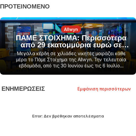
ΠΡΟΤΕΙΝΟΜΕΝΟ
Allwyn
ΠΑΜΕ ΣΤΟΙΧΗΜΑ: Περισσότερα
από 29 εκατομμύρια ευρώ σε
κέρδη μοίρασε την προηγούμενη
Μεγάλα κέρδη σε χιλιάδες νικητές μοιράζει κάθε
εβδομάδα
μέρα το Πάμε Στοίχημα της Αllwyn. Την τελευταία
εβδομάδα, από τις 30 Ιουνίου έως τις 6 Ιουλίο...
ΕΝΗΜΕΡΩΣΕΙΣ
Εμφάνιση περισσότερων
Error:
Δεν βρέθηκαν αποτελέσματα