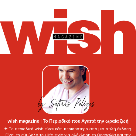
magazine
wish magazine | Το Περιοδικό που Αγαπά την ωραία ζωή
✚ Το περιοδικό wish είναι κάτι περισσότερο από μια απλή έκδοση.
Είναι το σύμβολο του life style για ολόκληρη τη Θεσσαλία και την